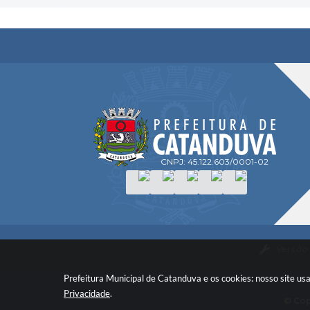
CNPJ: 45.122.603/0001-02
Versão
Prefeitura Municipal de Catanduva e os cookies: nosso site u
Privacidade
.
© Cop