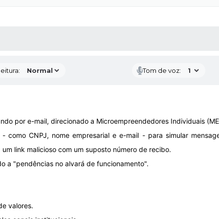
 MÍDIAS
RECEBA NOTÍCIAS
eitura:
Tom de voz:
ando por e-mail, direcionado a Microempreendedores Individuais (MEI
s - como CNPJ, nome empresarial e e-mail - para simular mensagen
ía um link malicioso com um suposto número de recibo.
do a "pendências no alvará de funcionamento".
de valores.