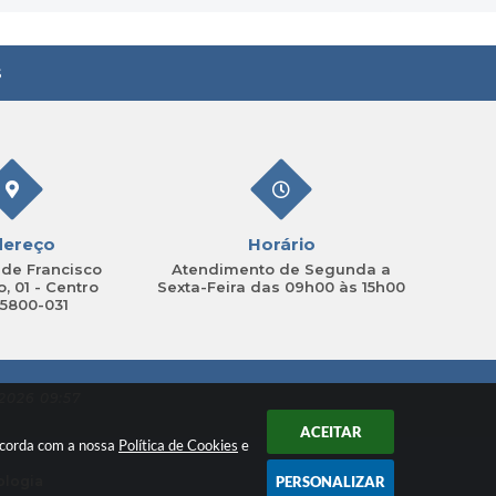
s
dereço
Horário
de Francisco
Atendimento de Segunda a
, 01 - Centro
Sexta-Feira das 09h00 às 15h00
15800-031
2026 09:57
ACEITAR
oncorda com a nossa
Política de Cookies
e
ologia
PERSONALIZAR