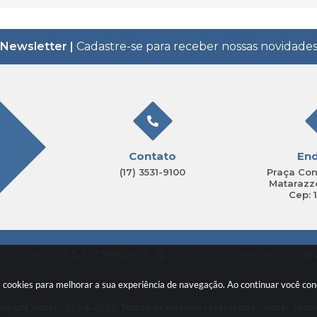
Newsletter |
Cadastre-se para receber nossas novidade
Contato
En
(17) 3531-9100
Praça Con
Matarazzo
Cep: 
 do Sistema:
3.5.3 - 19/06/2026
Portal atualizado em:
07/08/
sa cookies para melhorar a sua experiência de navegação. Ao continuar você c
yright Instar - 2006-2026. Todos os direitos reservados -
Instar Tecn