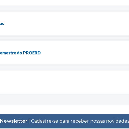
las
 semestre do PROERD
Newsletter |
Cadastre-se para receber nossas novidade