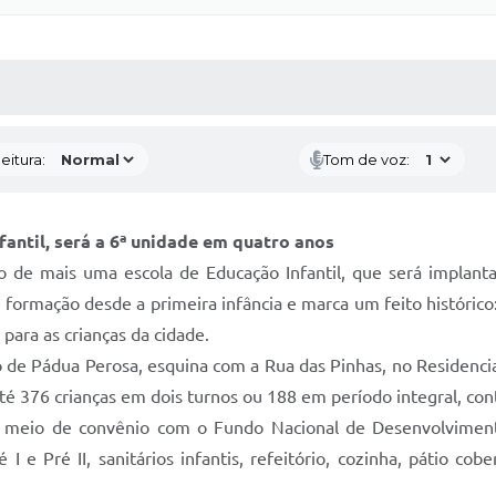
 MÍDIAS
RECEBA NOTÍCIAS
eitura:
Tom de voz:
antil, será a 6ª unidade em quatro anos
o de mais uma escola de Educação Infantil, que será implanta
formação desde a primeira infância e marca um feito histórico
para as crianças da cidade.
o de Pádua Perosa, esquina com a Rua das Pinhas, no Residenci
até 376 crianças em dois turnos ou 188 em período integral, co
r meio de convênio com o Fundo Nacional de Desenvolvimen
 I e Pré II, sanitários infantis, refeitório, cozinha, pátio cob