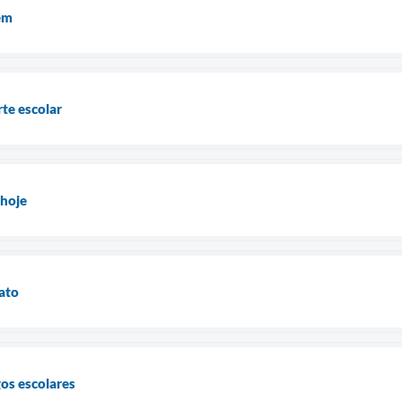
em
te escolar
 hoje
rato
gos escolares