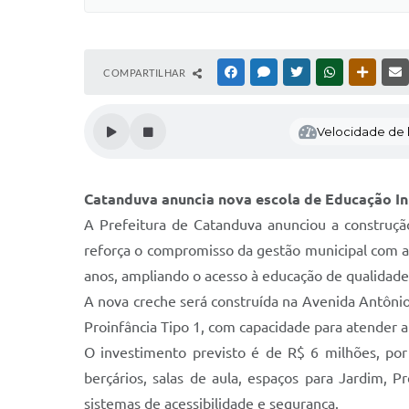
COMPARTILHAR
FACEBOOK
MESSENGER
TWITTER
WHATSAPP
OUTRAS
Velocidade de l
Catanduva anuncia nova escola de Educação Inf
A Prefeitura de Catanduva anunciou a construçã
reforça o compromisso da gestão municipal com a 
anos, ampliando o acesso à educação de qualidade 
A nova creche será construída na Avenida Antôni
Proinfância Tipo 1, com capacidade para atender 
O investimento previsto é de R$ 6 milhões, po
berçários, salas de aula, espaços para Jardim, Pré
sistemas de acessibilidade e segurança.