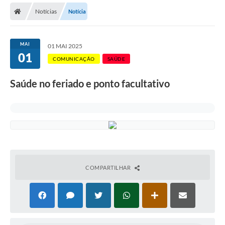
Notícias
Notícia
Licitações / PCA
Concessão Pública
MAI
01 MAI 2025
01
Transparência
COMUNICAÇÃO
SAÚDE
Legislação
Saúde no feriado e ponto facultativo
Contratos
Galeria de Fotos
Ouvidoria
Arquivos para Download
COMPARTILHAR
Carta de Serviços
Notícias
Obras