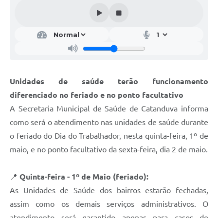
Galeria de Vídeos
Projetos
Links
Telefones Úteis
Unidades de saúde terão funcionamento
A Prefeitura
diferenciado no feriado e no ponto facultativo
Enquete
A Secretaria Municipal de Saúde de Catanduva informa
Jornal
como será o atendimento nas unidades de saúde durante
o feriado do Dia do Trabalhador, nesta quinta-feira, 1º de
Agenda
maio, e no ponto facultativo da sexta-feira, dia 2 de maio.
SIC
📍
Quinta-feira - 1º de Maio (feriado):
Diário Oficial
As Unidades de Saúde dos bairros estarão fechadas,
Contato
assim como os demais serviços administrativos. O
Editais
atendimento será garantido apenas para casos de