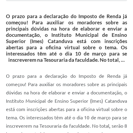
Galeria de Vídeos
O prazo para a declaração do Imposto de Renda já
Projetos
começou! Para auxiliar os moradores sobre as
Links
principais dúvidas na hora de elaborar e enviar a
documentação, o Instituto Municipal de Ensino
Telefones Úteis
Superior (Imes) Catanduva está com inscrições
abertas para a oficina virtual sobre o tema. Os
A Prefeitura
interessados têm até o dia 10 de março para se
inscreverem na Tesouraria da faculdade. No total, …
Enquete
Jornal
O prazo para a declaração do Imposto de Renda já
começou! Para auxiliar os moradores sobre as principais
Agenda
dúvidas na hora de elaborar e enviar a documentação, o
SIC
Instituto Municipal de Ensino Superior (Imes) Catanduva
Diário Oficial
está com inscrições abertas para a oficina virtual sobre o
tema. Os interessados têm até o dia 10 de março para se
Contato
inscreverem na Tesouraria da faculdade. No total, serão 8
Editais