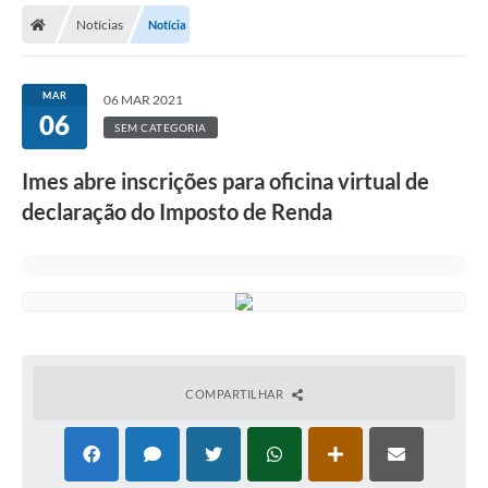
Notícias
Notícia
Licitações / PCA
Concessão Pública
MAR
06 MAR 2021
06
Transparência
SEM CATEGORIA
Legislação
Imes abre inscrições para oficina virtual de
Contratos
declaração do Imposto de Renda
Galeria de Fotos
Ouvidoria
Arquivos para Download
Carta de Serviços
COMPARTILHAR
Notícias
Obras