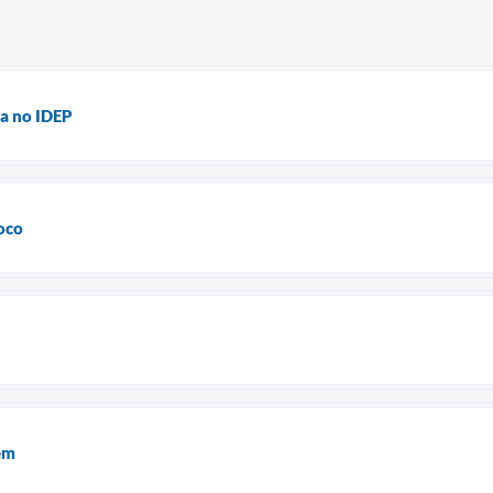
a no IDEP
oco
em