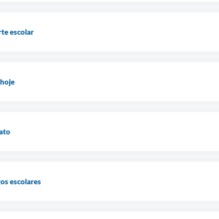
te escolar
 hoje
rato
gos escolares