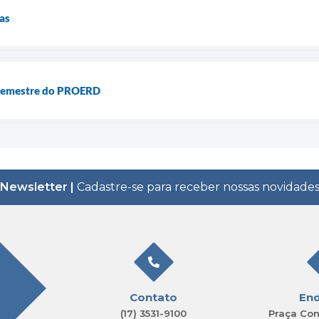
las
 semestre do PROERD
Newsletter |
Cadastre-se para receber nossas novidade
Contato
En
(17) 3531-9100
Praça Con