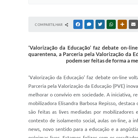
COMPARTILHAR
FACEBOOK
MESSENGER
TWITTER
WHATSAPP
OUTRAS
‘Valorização da Educação’ faz debate on-li
quarentena, a Parceria pela Valorização da E
podem ser feitas de forma a me
‘Valorização da Educação’ faz debate on-line v
Parceria pela Valorização da Educação (PVE) inova
melhorar o convívio em sociedade. A iniciativa, r
mobilizadora Elisandra Barbosa Repisso, destaca q
são feitas as lives mediadas por mobilizadores
contexto de isolamento social, aulas on-line, a i
news, novo sentido para a educação e a angústia
próximas lives. Estamos felizes com os resulta