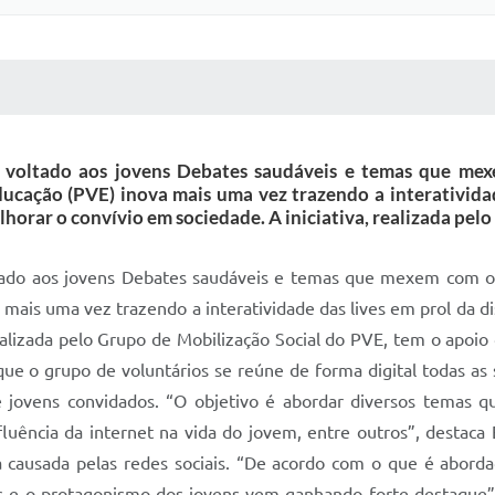
 MÍDIAS
RECEBA NOTÍCIAS
ne voltado aos jovens Debates saudáveis e temas que me
ducação (PVE) inova mais uma vez trazendo a interatividad
lhorar o convívio em sociedade. A iniciativa, realizada pel
oltado aos jovens Debates saudáveis e temas que mexem com o 
 mais uma vez trazendo a interatividade das lives em prol da 
ealizada pelo Grupo de Mobilização Social do PVE, tem o apoio
ue o grupo de voluntários se reúne de forma digital todas as 
 e jovens convidados. “O objetivo é abordar diversos temas q
nfluência da internet na vida do jovem, entre outros”, destaca
 causada pelas redes sociais. “De acordo com o que é aborda
dos e o protagonismo dos jovens vem ganhando forte destaqu