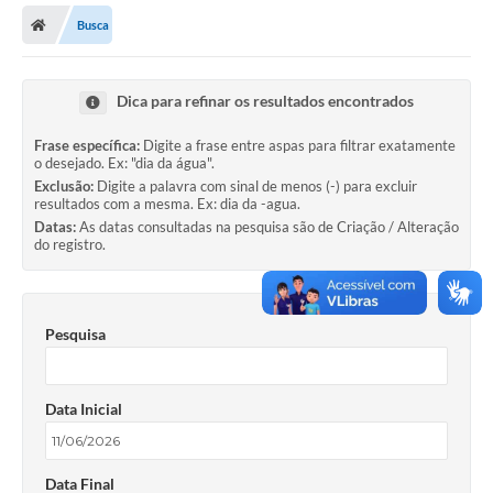
Busca
Licitações / PCA
Concessão Pública
Dica para refinar os resultados encontrados
Transparência
Frase específica:
Digite a frase entre aspas para filtrar exatamente
o desejado. Ex: "dia da água".
Legislação
Exclusão:
Digite a palavra com sinal de menos (-) para excluir
resultados com a mesma. Ex: dia da -agua.
Contratos
Datas:
As datas consultadas na pesquisa são de Criação / Alteração
do registro.
Galeria de Fotos
Ouvidoria
Pesquisa
Arquivos para Download
Carta de Serviços
Data Inicial
Notícias
Obras
Data Final