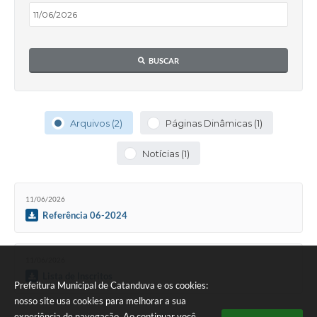
Galeria de Vídeos
Projetos
BUSCAR
Links
Telefones Úteis
A Prefeitura
Arquivos (2)
Páginas Dinâmicas (1)
Enquete
Notícias (1)
Jornal
11/06/2026
Agenda
Referência 06-2024
SIC
Diário Oficial
11/06/2026
Lista de Inscritos
Prefeitura Municipal de Catanduva e os cookies:
Contato
nosso site usa cookies para melhorar a sua
Editais
experiência de navegação. Ao continuar você