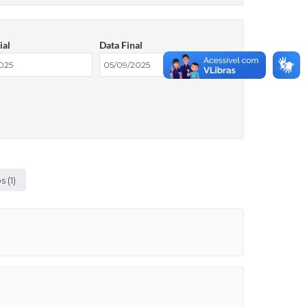
ial
Data Final
 (1)