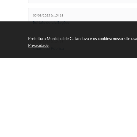
05/09/2025 às 15h18
Editais de Licitações
Prefeitura Municipal de Catanduva e os cookies: nosso site u
05/09/2025 às 15h18
Privacidade
.
Chamada Pública
05/09/2025 às 15h18
Transparência
05/09/2025 às 15h18
Leilão
05/09/2025 às 15h18
Consulta Licitações