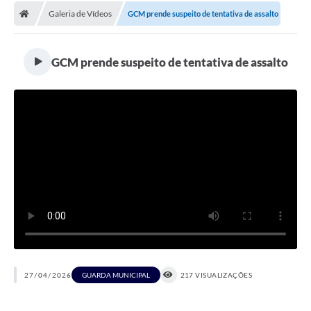
Galeria de Vídeos
GCM prende suspeito de tentativa de assalto
Licitações / PCA
Concessão Pública
GCM prende suspeito de tentativa de assalto
Transparência
Legislação
Contratos
Galeria de Fotos
Ouvidoria
Arquivos para Download
Carta de Serviços
Notícias
27/04/2026
GUARDA MUNICIPAL
217 VISUALIZAÇÕES
Obras