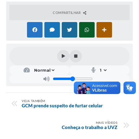
Galeria de Vídeos
COMPARTILHAR
Projetos
Links
Telefones Úteis
A Prefeitura
Enquete
Jornal
Agenda
VEJA TAMBÉM
SIC
GCM prende suspeito de furtar celular
Diário Oficial
MAIS VÍDEOS
Contato
Conheça o trabalho a UVZ
Editais