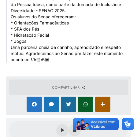
da Pessoa Idosa, como parte da Jornada de Inclusão e
Galeria de Vídeos
Diversidade - SENAC 2025.
Projetos
Os alunos do Senac ofereceram:
* Orientações Farmacêuticas
Links
* SPA dos Pés
* Hidratação Facial
Telefones Úteis
* ⁠Jogos
Uma parceria cheia de carinho, aprendizado e respeito
A Prefeitura
mútuo. Agradecemos ao Senac por fazer este momento
acontecer!🫱🏻‍🫲🏾
Enquete
Jornal
COMPARTILHAR
Agenda
SIC
Diário Oficial
Contato
Editais