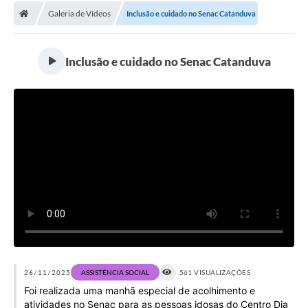
Galeria de Vídeos
Inclusão e cuidado no Senac Catanduva
Licitações / PCA
Concessão Pública
Inclusão e cuidado no Senac Catanduva
Transparência
Legislação
Contratos
Galeria de Fotos
Ouvidoria
Arquivos para Download
Carta de Serviços
Notícias
26/11/2025
ASSISTÊNCIA SOCIAL
561 VISUALIZAÇÕES
Foi realizada uma manhã especial de acolhimento e
Obras
atividades no Senac para as pessoas idosas do Centro Dia