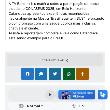
A TV Band exibiu matéria sobre a participação da nossa
Galeria de Vídeos
cidade no CONASEMS 2025, em Belo Horizonte.
Projetos
Catanduva apresentou experiências reconhecidas
nacionalmente na Mostra “Brasil, aqui tem SUS”, reforçando
Links
o compromisso com uma saúde pública mais inclusiva,
criativa e eficiente.
Telefones Úteis
Assista à reportagem completa e veja como Catanduva
está sendo exemplo para o Brasil!
A Prefeitura
Enquete
COMPARTILHAR
Jornal
Agenda
SIC
Diário Oficial
Contato
Editais