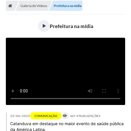
Galeria de Vídeos
Prefeitura na mídia
Licitações / PCA
Concessão Pública
Prefeitura na mídia
Transparência
Legislação
Contratos
Galeria de Fotos
Ouvidoria
Arquivos para Download
Carta de Serviços
Notícias
25/06/2025
COMUNICAÇÃO
667 VISUALIZAÇÕES
Catanduva em destaque no maior evento de saúde pública
Obras
da América Latina.