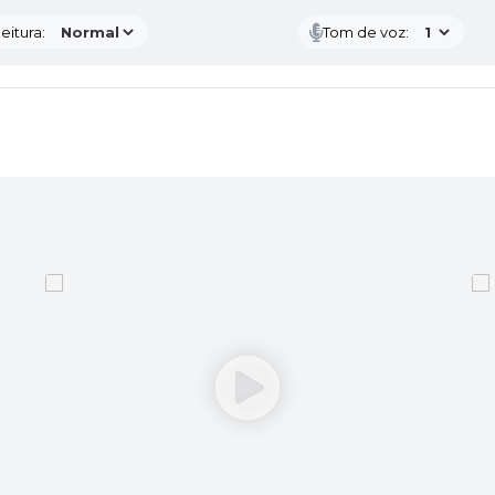
eitura:
Tom de voz: