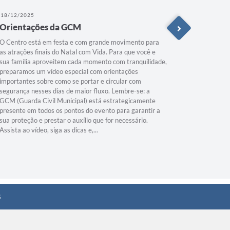
18/12/2025
11/12/202
Orientações da GCM
Vem aí 
O Centro está em festa e com grande movimento para
O futuro d
as atrações finais do Natal com Vida. Para que você e
tomando f
sua família aproveitem cada momento com tranquilidade,
reforma pa
preparamos um vídeo especial com orientações
Operaciona
importantes sobre como se portar e circular com
inteligent
segurança nesses dias de maior fluxo. Lembre-se: a
sistema de
GCM (Guarda Civil Municipal) está estrategicamente
que vai mo
presente em todos os pontos do evento para garantir a
forças de 
sua proteção e prestar o auxílio que for necessário.
Assista ao vídeo, siga as dicas e,...
s