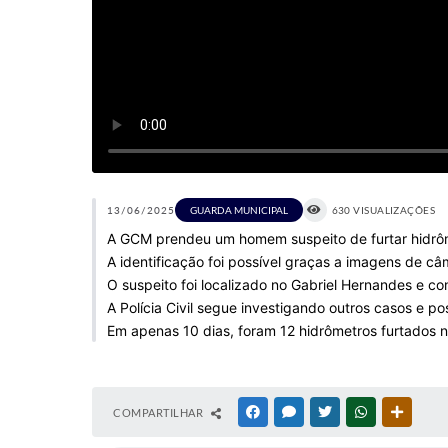
13/06/2025
GUARDA MUNICIPAL
630 VISUALIZAÇÕES
A GCM prendeu um homem suspeito de furtar hidrôm
A identificação foi possível graças a imagens de 
O suspeito foi localizado no Gabriel Hernandes e co
A Polícia Civil segue investigando outros casos e po
Em apenas 10 dias, foram 12 hidrômetros furtados n
COMPARTILHAR
FACEBOOK
MESSENGER
TWITTER
WHATSAPP
OUTRAS